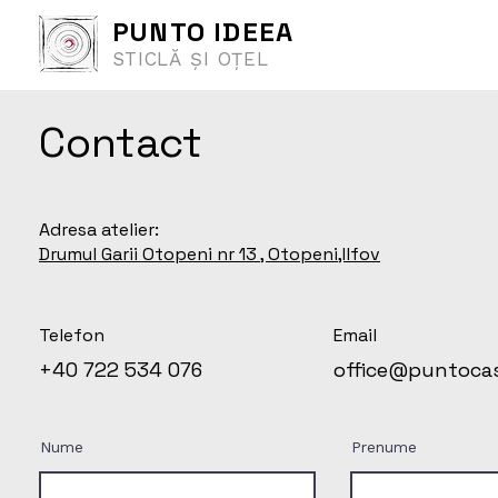
PUNTO IDEEA
STICLĂ ȘI OȚEL
Contact
Adresa atelier:
Drumul Garii Otopeni nr 13 , Otopeni,Ilfov
Telefon
Email
+40 722 534 076
office@puntocas
Nume
Prenume